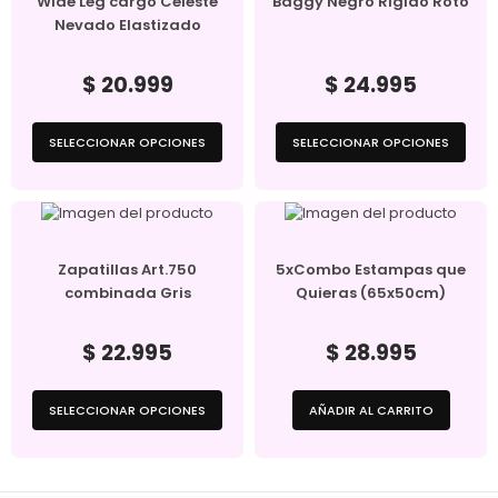
Wide Leg cargo Celeste
Baggy Negro Rígido Roto
Nevado Elastizado
$
20.999
$
24.995
SELECCIONAR OPCIONES
SELECCIONAR OPCIONES
Zapatillas Art.750
5xCombo Estampas que
combinada Gris
Quieras (65x50cm)
$
22.995
$
28.995
SELECCIONAR OPCIONES
AÑADIR AL CARRITO