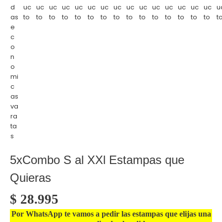
5xCombo S al XXl Estampas que
Quieras
$
28.995
Por WhatsApp te vamos a pedir las estampas que elijas una