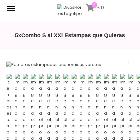
0
$
0
5xCombo S al XXl Estampas que Quieras