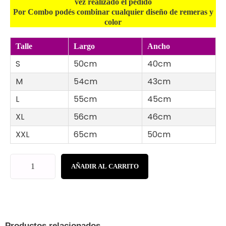
vez realizado el pedido
Por Combo podés
combinar
cualquier diseño de remeras y
color
Talle
Largo
Ancho
S
50cm
40cm
M
54cm
43cm
L
55cm
45cm
XL
56cm
46cm
XXL
65cm
50cm
AÑADIR AL CARRITO
Productos relacionados