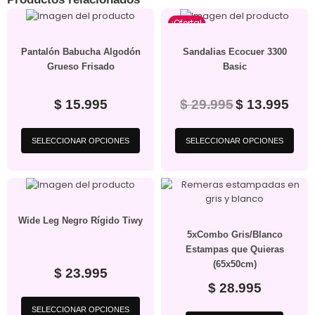
¡Oferta!
Pantalón Babucha Algodón
Sandalias Ecocuer 3300
Grueso Frisado
Basic
$
15.995
$
29.995
$
13.995
SELECCIONAR OPCIONES
SELECCIONAR OPCIONES
Wide Leg Negro Rígido Tiwy
5xCombo Gris/Blanco
Estampas que Quieras
(65x50cm)
$
23.995
$
28.995
SELECCIONAR OPCIONES