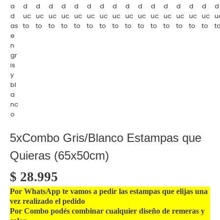
5xCombo Gris/Blanco Estampas que
Quieras (65x50cm)
$
28.995
Por WhatsApp te vamos a pedir las estampas que elijas una
vez realizado el pedido
Por Combo podés
combinar
cualquier diseño de remeras y