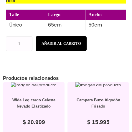
color
Talle
Largo
Ancho
Único
65cm
50cm
AÑADIR AL CARRITO
Productos relacionados
Wide Leg cargo Celeste
Campera Buzo Algodón
Nevado Elastizado
Frisado
$
20.999
$
15.995