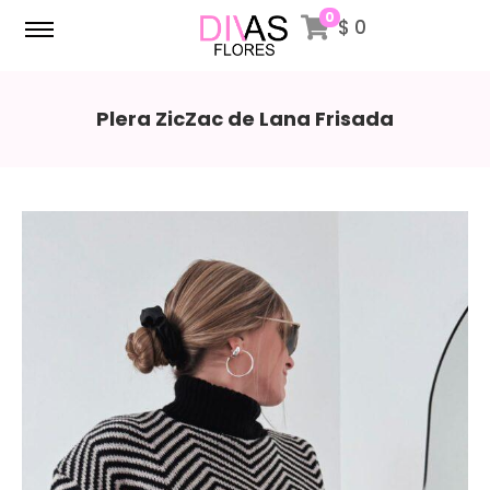
0
$
0
Plera ZicZac de Lana Frisada